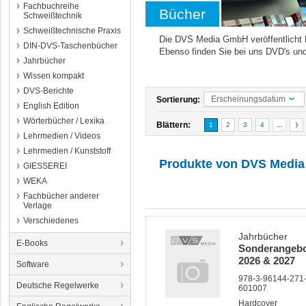
Fachbuchreihe
Bücher
Schweißtechnik
Schweißtechnische Praxis
Die DVS Media GmbH veröffentlicht
DIN-DVS-Taschenbücher
Ebenso finden Sie bei uns DVD's un
Jahrbücher
Wissen kompakt
DVS-Berichte
Erscheinungsdatum
Sortierung:
English Edition
Wörterbücher / Lexika
Blättern:
1
2
3
4
...
Lehrmedien / Videos
Lehrmedien / Kunststoff
Produkte von
DVS Media
GIESSEREI
WEKA
Fachbücher anderer
Verlage
Verschiedenes
Jahrbücher
E-Books
Sonderangebot
2026 & 2027
Software
978-3-96144-271-
Deutsche Regelwerke
601007
Hardcover