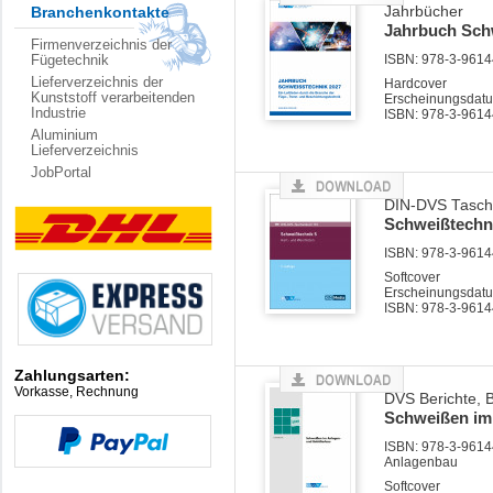
Branchenkontakte
Jahrbücher
Jahrbuch Sch
Firmenverzeichnis der
Fügetechnik
ISBN: 978-3-96144
Lieferverzeichnis der
Hardcover
Kunststoff verarbeitenden
Erscheinungsdat
Industrie
ISBN: 978-3-9614
Aluminium
Lieferverzeichnis
JobPortal
DIN-DVS Tasch
Schweißtechni
ISBN: 978-3-96144
Softcover
Erscheinungsdatu
ISBN: 978-3-9614
Zahlungsarten:
Vorkasse, Rechnung
DVS Berichte, 
Schweißen im
ISBN: 978-3-96144
Anlagenbau
Softcover