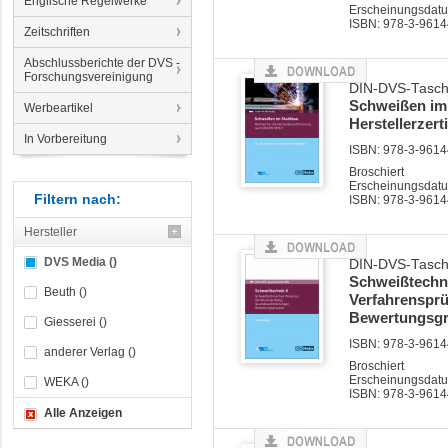
Englische Regelwerke
Erscheinungsdat
ISBN: 978-3-9614
Zeitschriften
Abschlussberichte der DVS -
Forschungsvereinigung
DIN-DVS-Tasc
Schweißen im 
Werbeartikel
Herstellerzert
In Vorbereitung
ISBN: 978-3-9614
Broschiert
Erscheinungsdatu
Filtern nach:
ISBN: 978-3-9614
Hersteller
DVS Media ()
DIN-DVS-Tasch
Schweißtechni
Beuth ()
Verfahrensprü
Bewertungsg
Giesserei ()
ISBN: 978-3-9614
anderer Verlag ()
Broschiert
Erscheinungsdatu
WEKA ()
ISBN: 978-3-9614
Alle Anzeigen