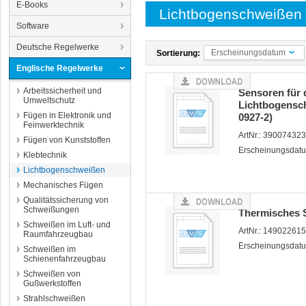
E-Books
Lichtbogenschweißen
Software
Deutsche Regelwerke
Erscheinungsdatum
Sortierung:
Englische Regelwerke
Arbeitssicherheit und
Sensoren für 
Umweltschutz
Lichtbogensc
Fügen in Elektronik und
0927-2)
Feinwerktechnik
ArtNr.: 39007432
Fügen von Kunststoffen
Erscheinungsdatu
Klebtechnik
Lichtbogenschweißen
Mechanisches Fügen
Qualitätssicherung von
Schweißungen
Thermisches S
Schweißen im Luft- und
ArtNr.: 14902261
Raumfahrzeugbau
Erscheinungsdatu
Schweißen im
Schienenfahrzeugbau
Schweißen von
Gußwerkstoffen
Strahlschweißen