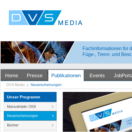
Fachinformationen für d
Füge-, Trenn- und Besc
Home
Presse
Publikationen
Events
JobPort
DVS Media
Neuerscheinungen
Unser Programm
Manuskripte / DOI
Neuerscheinungen
Bücher