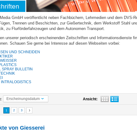
hriften
Media GmbH veröffentlicht neben Fachbüchern, Lehrmedien und dem DVS-Reg
ügen, Trennen und Beschichten, zur Gießertechnik, dem Werkstoff Stahl und
stik, zu Flurförderfahrzeugen und dem Autonomen Transport.
en unserer periodisch erscheinenden Zeitschriften und Informationsdienste fi
onen. Schauen Sie gerne bei Interesse auf diesen Webseiten vorbei:
SEN UND SCHNEIDEN
KTIKER
WEISSER
PLASTICS
 SPRAY BULLETIN
 TECHNIK
EI
 INTRALOGISTICS
Erscheinungsdatum
:
Ansicht:
1
2
3
kte von
Giesserei