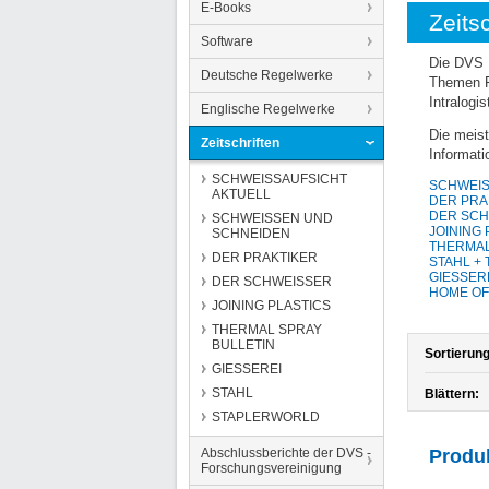
E-Books
Zeitsc
Software
Die DVS 
Deutsche Regelwerke
Themen F
Intralogi
Englische Regelwerke
Die meist
Zeitschriften
Informati
SCHWEISSAUFSICHT
SCHWEIS
AKTUELL
DER PRA
DER SCH
SCHWEISSEN UND
JOINING 
SCHNEIDEN
THERMAL
DER PRAKTIKER
STAHL +
GIESSER
DER SCHWEISSER
HOME OF
JOINING PLASTICS
THERMAL SPRAY
BULLETIN
Sortierung
GIESSEREI
STAHL
Blättern:
STAPLERWORLD
Abschlussberichte der DVS -
Produ
Forschungsvereinigung