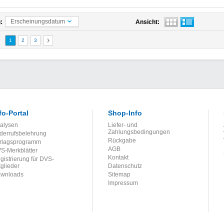
Erscheinungsdatum
:
Ansicht:
1
2
3
fo-Portal
Shop-Info
alysen
Liefer- und
Zahlungsbedingungen
derrufsbelehrung
Rückgabe
rlagsprogramm
AGB
S-Merkblätter
Kontakt
gistrierung für DVS-
tglieder
Datenschutz
wnloads
Sitemap
Impressum