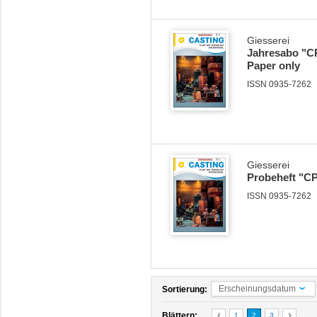
Giesserei
Jahresabo "CP
Paper only
ISSN 0935-7262
Giesserei
Probeheft "CP
ISSN 0935-7262
Erscheinungsdatum
Sortierung:
Blättern:
1
2
3