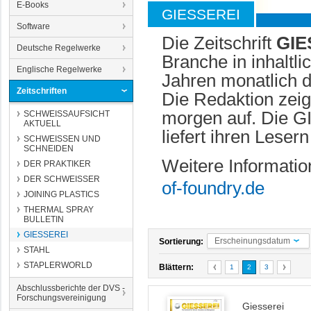
E-Books
GIESSEREI
Software
Die Zeitschrift
GIE
Deutsche Regelwerke
Branche in inhaltl
Englische Regelwerke
Jahren monatlich d
Zeitschriften
Die Redaktion zeig
morgen auf. Die G
SCHWEISSAUFSICHT
AKTUELL
liefert ihren Lese
SCHWEISSEN UND
SCHNEIDEN
Weitere Informatio
DER PRAKTIKER
DER SCHWEISSER
of-foundry.de
JOINING PLASTICS
THERMAL SPRAY
BULLETIN
GIESSEREI
Erscheinungsdatum
Sortierung:
STAHL
STAPLERWORLD
Blättern:
1
2
3
Abschlussberichte der DVS -
Forschungsvereinigung
Giesserei