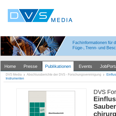
Fachinformationen für d
Füge-, Trenn- und Besc
Home
Presse
Publikationen
Events
JobPort
DVS Media
Abschlussberichte der DVS - Forschungsvereinigung
Einflu
Instrumenten
DVS For
Einflus
Sauber
chirur