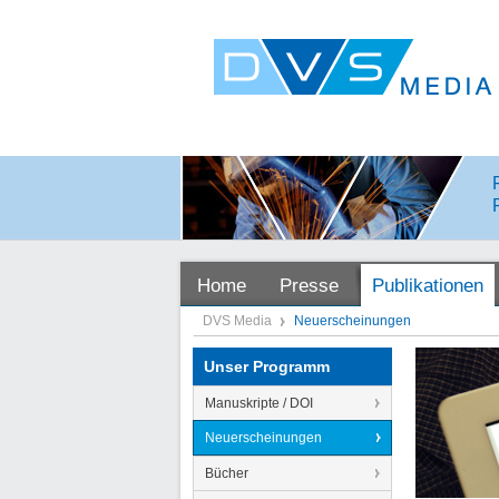
Home
Presse
Publikationen
DVS Media
Neuerscheinungen
Unser Programm
Manuskripte / DOI
Neuerscheinungen
Bücher