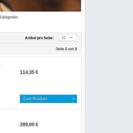
Kategorien.
10
Artikel pro Seite:
Seite
1
von
3
n
114,35 €
Zum Produkt
289,00 €