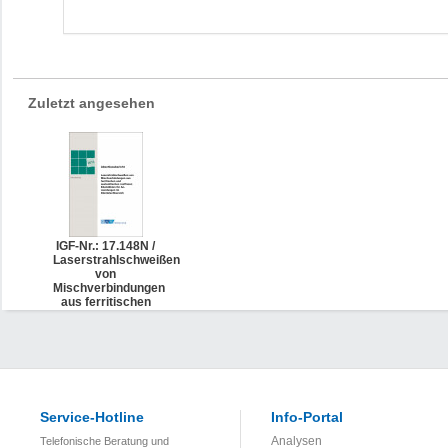
Zuletzt angesehen
IGF-Nr.: 17.148N /
Laserstrahlschweißen
von
Mischverbindungen
aus ferritischen
und
austenitischen
korrosionsbeständigen
Edelstählen für
Anwendungen im
Dünnblechbereich
Service-Hotline
Info-Portal
Analysen
Telefonische Beratung und