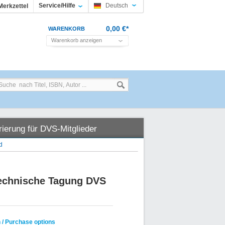
Service/Hilfe
Deutsch
Merkzettel
0,00 €*
WARENKORB
Warenkorb anzeigen
rierung für DVS-Mitglieder
d
chnische Tagung DVS
 / Purchase options