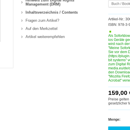
Hinweis zum Digital Rights
Buch / Boo
Management (DRM)
Inhaltsverzeichnis / Contents
Artikel-Nr.: 3
Fragen zum Artikel?
ISBN: 978-3-
Auf den Merkzettel
Als Sofortdow
Artikel weiterempfehlen
ios Geräte ge
wird nach de
"Meine Sofortd
Sie vor dem D
(https://plugin
bit systems" 
zum Digital R
media.eu/de/
den Download
"Mozilla Fire
Acrobat" ver
159,00 
Preise gelten
gesetzlicher
Menge: