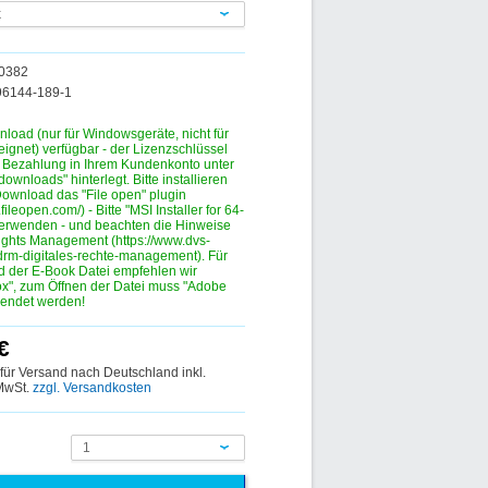
k
00382
96144-189-1
nload (nur für Windowsgeräte, nicht für
eignet) verfügbar - der Lizenzschlüssel
r Bezahlung in Ihrem Kundenkonto unter
ownloads" hinterlegt. Bitte installieren
ownload das "File open" plugin
.fileopen.com/) - Bitte "MSI Installer for 64-
verwenden - und beachten die Hinweise
ights Management (https://www.dvs-
drm-digitales-rechte-management). Für
 der E-Book Datei empfehlen wir
fox", zum Öffnen der Datei muss "Adobe
wendet werden!
€
 für Versand nach Deutschland inkl.
 MwSt.
zzgl. Versandkosten
1