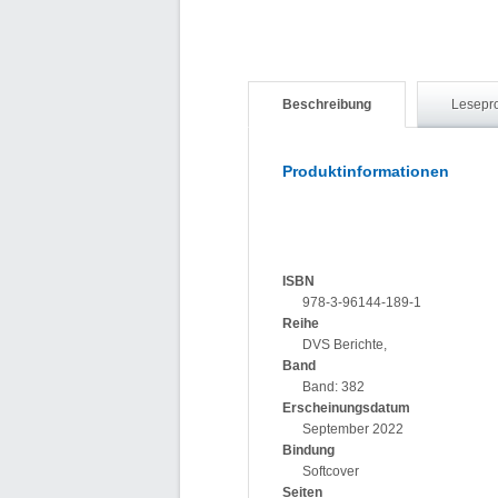
Beschreibung
Lesepr
Produktinformationen
ISBN
978-3-96144-189-1
Reihe
DVS Berichte,
Band
Band: 382
Erscheinungsdatum
September 2022
Bindung
Softcover
Seiten