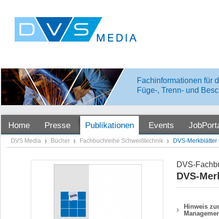
Fachinformationen für d
Füge-, Trenn- und Besc
Home
Presse
Publikationen
Events
JobPort
DVS Media
Bücher
Fachbuchreihe Schweißtechnik
DVS-Merkblätter 
DVS-Fachbü
DVS-Merk
Hinweis zum
Managemen