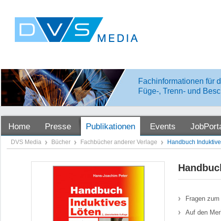
Fachinformationen für d
Füge-, Trenn- und Besc
Home
Presse
Publikationen
Events
JobPort
DVS Media
Bücher
Fachbücher anderer Verlage
Handbuch Induktive
Handbuch
Fragen zum 
Auf den Mer