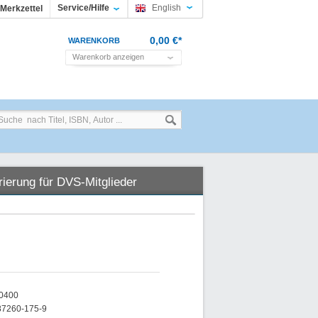
Service/Hilfe
English
Merkzettel
0,00 €*
WARENKORB
Warenkorb anzeigen
rierung für DVS-Mitglieder
00400
87260-175-9