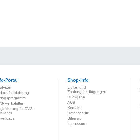
fo-Portal
Shop-Info
alysen
Liefer- und
Zahlungsbedingungen
derrufsbelehrung
Rückgabe
rlagsprogramm
AGB
S-Merkblätter
Kontakt
gistrierung für DVS-
tglieder
Datenschutz
wnloads
Sitemap
Impressum