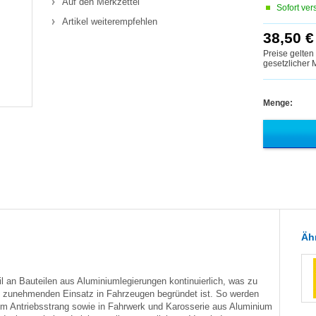
Auf den Merkzettel
Sofort ver
Artikel weiterempfehlen
38,50 €
Preise gelten
gesetzlicher
Menge:
Ähn
il an Bauteilen aus Aluminiumlegierungen kontinuierlich, was zu
n zunehmenden Einsatz in Fahrzeugen begründet ist. So werden
im Antriebsstrang sowie in Fahrwerk und Karosserie aus Aluminium