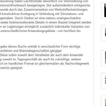
eduzierung haben Leichtmetalle wesentlich zur Verminderung von
ennstoffverbrauch beeigetragne. Der außerordentlich erfolgreiche
 wurde durch das Zusammenwirken von Werkstoffentwicklungen,
 konstruktiver Auslegung in Verbindung mit Simulations- und
getrieben. Durch Gießen ist eine nahezu uneingeschränkte
 wobei funktionsrelevante Details in einem Bauteil integriert werden
m an Legierungen ermöglicht zusätzlich individuelle Varianten von
 unterschiedlichsten Anwendungsgebiete - von hochfest bis
usgabe dieses Buchs enthält in anschaulicher Form wichtige
verfahren und Materialeigenschaften gängiger
Diese sollen sowohl dem Verarbeiter als auch dem Anwender
g sowohl im Tagesgeschäft als auch für zukünftige, weitere
Buch im handlichen Format ist gleichermaßen als Nachschlagewerk
szwecke geeignet.