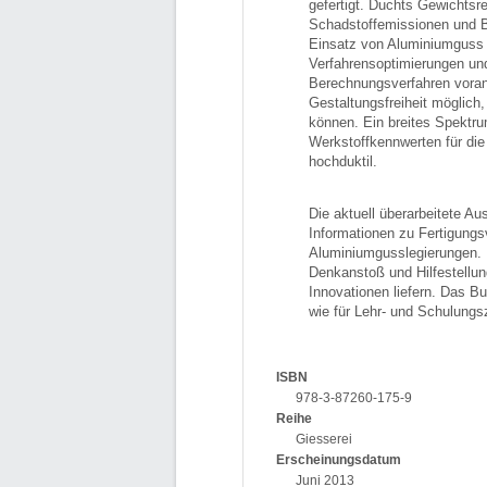
gefertigt. Duchts Gewichtsr
Schadstoffemissionen und Br
Einsatz von Aluminiumguss
Verfahrensoptimierungen und
Berechnungsverfahren voran
Gestaltungsfreiheit möglich,
können. Ein breites Spektru
Werkstoffkennwerten für die
hochduktil.
Die aktuell überarbeitete A
Informationen zu Fertigungs
Aluminiumgusslegierungen. 
Denkanstoß und Hilfestellun
Innovationen liefern. Das 
wie für Lehr- und Schulung
ISBN
978-3-87260-175-9
Reihe
Giesserei
Erscheinungsdatum
Juni 2013