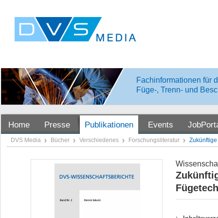
Fachinformationen für d
Füge-, Trenn- und Besc
Home
Presse
Publikationen
Events
JobPort
DVS Media
Bücher
Verschiedenes
Forschungsliteratur
Zukünftige
Wissenschaf
Zukünfti
Fügetech