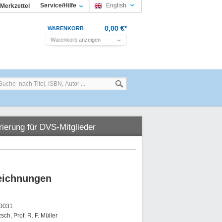
Service/Hilfe
English
Merkzettel
0,00 €*
WARENKORB
Warenkorb anzeigen
rierung für DVS-Mitglieder
Zeichnungen
00031
zsch, Prof. R. F. Müller