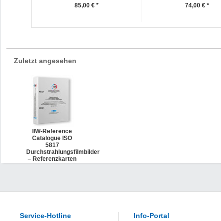
85,00 € *
74,00 € *
Zuletzt angesehen
IIW-Reference
Catalogue ISO
5817
Durchstrahlungsfilmbilder
– Referenzkarten
für die Bewertung
von
Unregelmäßigkeiten
in Schweißnähten
nach ISO 5817
Service-Hotline
Info-Portal