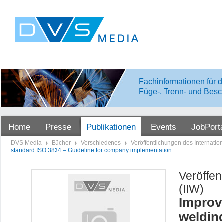
Fachinformationen für d
Füge-, Trenn- und Besc
Home
Presse
Publikationen
Events
JobPort
DVS Media
Bücher
Verschiedenes
Veröffentlichungen des Internation
standard ISO 3834 – Guideline for company implementation
Veröffen
(IIW)
Improvi
welding