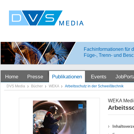
Fachinformationen für d
Füge-, Trenn- und Besc
Home
Presse
Publikationen
Events
JobPort
DVS Media
Bücher
WEKA
Arbeitsschutz in der Schweißtechnik
WEKA Medi
Arbeitss
Inhaltsverz