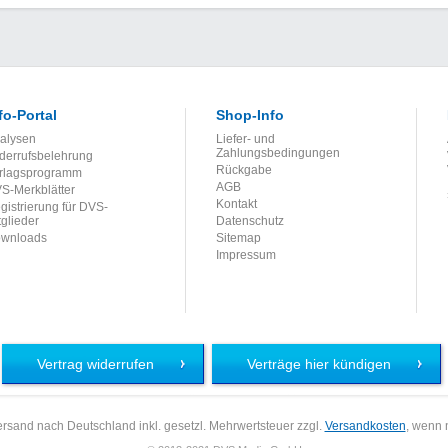
fo-Portal
Shop-Info
alysen
Liefer- und
Zahlungsbedingungen
derrufsbelehrung
Rückgabe
rlagsprogramm
AGB
S-Merkblätter
Kontakt
gistrierung für DVS-
tglieder
Datenschutz
wnloads
Sitemap
Impressum
Vertrag widerrufen
Verträge hier kündigen
 Versand nach Deutschland inkl. gesetzl. Mehrwertsteuer zzgl.
Versandkosten
, wenn 