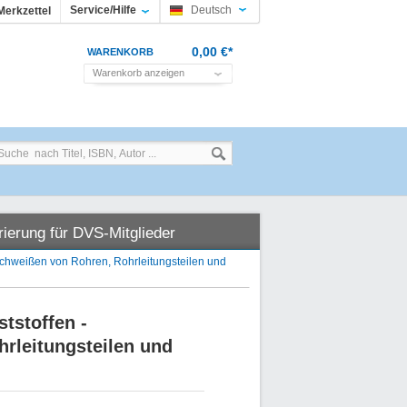
Service/Hilfe
Deutsch
Merkzettel
0,00 €*
WARENKORB
Warenkorb anzeigen
rierung für DVS-Mitglieder
chweißen von Rohren, Rohrleitungsteilen und
tstoffen -
rleitungsteilen und