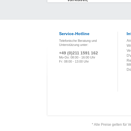
von Rohren,
Rohrleitungsteilen
und Tafeln aus
PVDF (DVS 2207-
15)
Service-Hotline
In
An
Telefonische Beratung und
Unterstützung unter:
Wi
Ve
+49 (0)211 1591 162
DV
Mo-Do: 08:00 - 16:00 Uhr
Re
Fr: 08:00 - 13:00 Uhr
Mi
Do
* Alle Preise gelten für