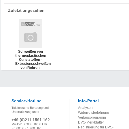
Zuletzt angesehen
Schweißen von
thermoplastischen
Kunststoffen -
Extrusionsschweißen
von Rohren,
Rohrleitungsteilen
und Tafeln -
Anforderungen an
die
Schweißmaschinen
und
Schweißgeräte
(DVS 2207-4
Service-Hotline
Info-Portal
Beiblatt 2)
Analysen
Telefonische Beratung und
Unterstützung unter:
Widerrufsbelehrung
Verlagsprogramm
+49 (0)211 1591 162
DVS-Merkblätter
Mo-Do: 08:00 - 16:00 Uhr
Registrierung für DVS-
Fr: 08:00 - 13:00 Uhr