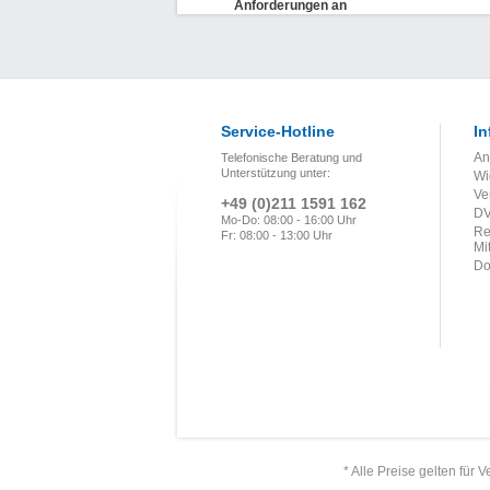
Anforderungen an
Schweißmaschinen
und
Schweißgeräte
(DVS 2225-6)
(Entwurf)
Service-Hotline
In
An
Telefonische Beratung und
Unterstützung unter:
Wi
Ve
+49 (0)211 1591 162
DV
Mo-Do: 08:00 - 16:00 Uhr
Re
Fr: 08:00 - 13:00 Uhr
Mi
Do
* Alle Preise gelten für