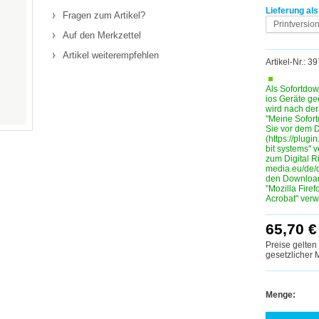
Lieferung als
Fragen zum Artikel?
Printversio
Auf den Merkzettel
Artikel weiterempfehlen
Artikel-Nr.: 
Als Sofortdow
ios Geräte ge
wird nach de
"Meine Sofortd
Sie vor dem D
(https://plugin
bit systems" 
zum Digital R
media.eu/de/
den Download
"Mozilla Fire
Acrobat" ver
65,70 €
Preise gelten
gesetzlicher
Menge: