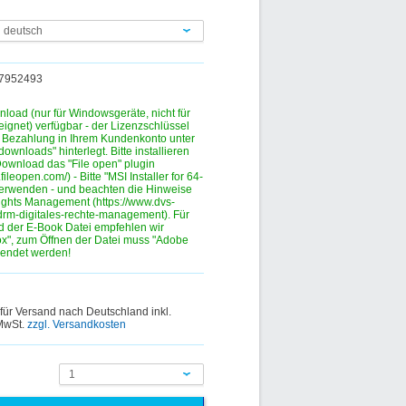
n deutsch
397952493
nload (nur für Windowsgeräte, nicht für
eignet) verfügbar - der Lizenzschlüssel
r Bezahlung in Ihrem Kundenkonto unter
ownloads" hinterlegt. Bitte installieren
ownload das "File open" plugin
.fileopen.com/) - Bitte "MSI Installer for 64-
verwenden - und beachten die Hinweise
ights Management (https://www.dvs-
drm-digitales-rechte-management). Für
 der E-Book Datei empfehlen wir
fox", zum Öffnen der Datei muss "Adobe
wendet werden!
 für Versand nach Deutschland inkl.
 MwSt.
zzgl. Versandkosten
1