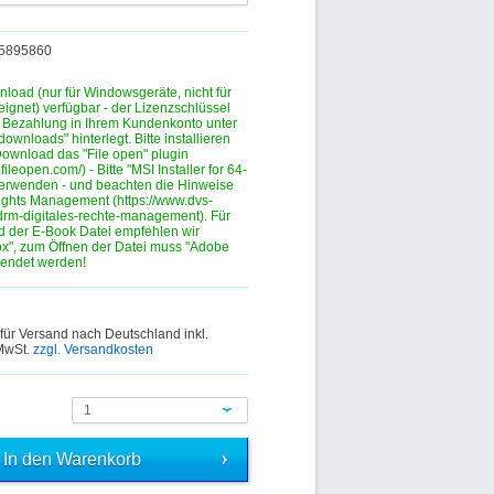
395895860
nload (nur für Windowsgeräte, nicht für
eignet) verfügbar - der Lizenzschlüssel
r Bezahlung in Ihrem Kundenkonto unter
ownloads" hinterlegt. Bitte installieren
ownload das "File open" plugin
.fileopen.com/) - Bitte "MSI Installer for 64-
verwenden - und beachten die Hinweise
ights Management (https://www.dvs-
drm-digitales-rechte-management). Für
 der E-Book Datei empfehlen wir
fox", zum Öffnen der Datei muss "Adobe
wendet werden!
 für Versand nach Deutschland inkl.
 MwSt.
zzgl. Versandkosten
1