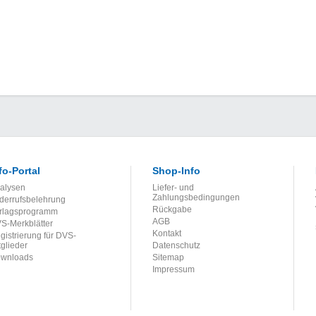
fo-Portal
Shop-Info
alysen
Liefer- und
Zahlungsbedingungen
derrufsbelehrung
Rückgabe
rlagsprogramm
AGB
S-Merkblätter
Kontakt
gistrierung für DVS-
tglieder
Datenschutz
wnloads
Sitemap
Impressum