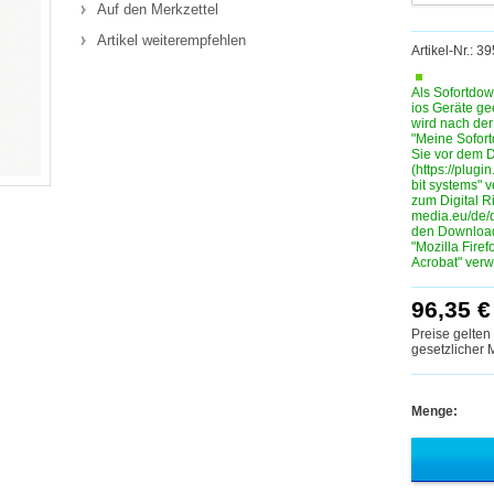
Auf den Merkzettel
Artikel weiterempfehlen
Artikel-Nr.: 
Als Sofortdow
ios Geräte ge
wird nach de
"Meine Sofortd
Sie vor dem D
(https://plugin
bit systems" 
zum Digital R
media.eu/de/
den Download
"Mozilla Fire
Acrobat" ver
96,35 €
Preise gelten
gesetzlicher
Menge: