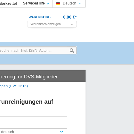
Service/Hilfe
Deutsch
Merkzettel
0,00 €*
WARENKORB
Warenkorb anzeigen
rierung für DVS-Mitglieder
ruppen (DVS 2616)
runreinigungen auf
n deutsch