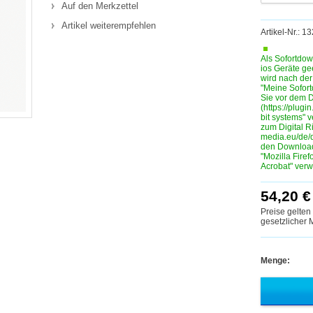
Auf den Merkzettel
Artikel weiterempfehlen
Artikel-Nr.: 
Als Sofortdow
ios Geräte ge
wird nach de
"Meine Sofortd
Sie vor dem D
(https://plugin
bit systems" 
zum Digital R
media.eu/de/
den Download
"Mozilla Fire
Acrobat" ver
54,20 €
Preise gelten
gesetzlicher
Menge: