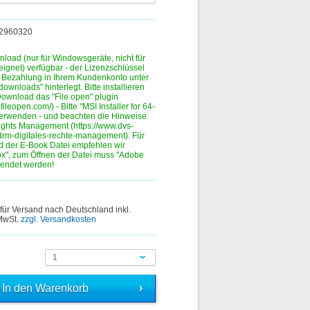
132960320
nload (nur für Windowsgeräte, nicht für
eignet) verfügbar - der Lizenzschlüssel
r Bezahlung in Ihrem Kundenkonto unter
ownloads" hinterlegt. Bitte installieren
ownload das "File open" plugin
.fileopen.com/) - Bitte "MSI Installer for 64-
verwenden - und beachten die Hinweise
ights Management (https://www.dvs-
drm-digitales-rechte-management). Für
 der E-Book Datei empfehlen wir
fox", zum Öffnen der Datei muss "Adobe
wendet werden!
 für Versand nach Deutschland inkl.
 MwSt.
zzgl. Versandkosten
1