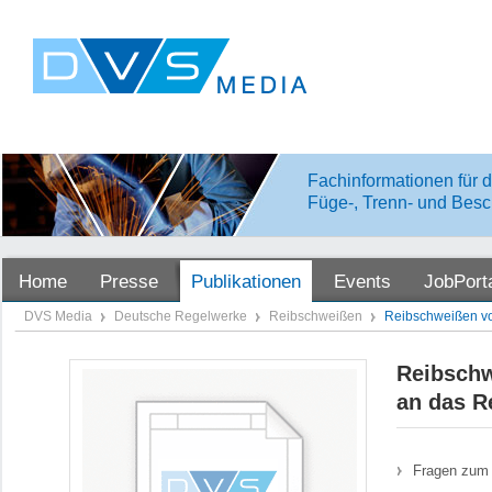
Fachinformationen für d
Füge-, Trenn- und Besc
Home
Presse
Publikationen
Events
JobPort
DVS Media
Deutsche Regelwerke
Reibschweißen
Reibschweißen vo
Reibschw
an das R
Fragen zum 