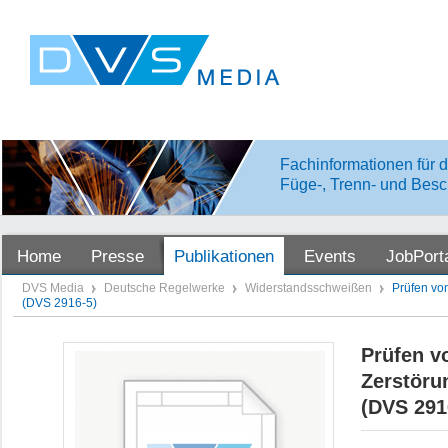
Fachinformationen für d
Füge-, Trenn- und Besc
Home
Presse
Publikationen
Events
JobPort
DVS Media
Deutsche Regelwerke
Widerstandsschweißen
Prüfen vo
(DVS 2916-5)
Prüfen v
Zerstöru
(DVS 291