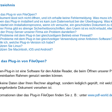
rzeichnis
 das Plug-in von FileOpen?
ument lässt sich nicht öffnen, und ich erhalte keine Fehlermeldung. Was muss ich
en das Plug-in installiert und es kam zum Datenverlust bei der Übertragung. Was 
 startet ein Installationsprozess, wenn ich versuche, ein geschütztes Dokument zu
rer Firma gibt es strenge Sicherheitsvorschriften; den Usern ist es nicht erlaubt, etw
der Proxy-Server unserer Firma ein Problem darstellen?
 Probleme mit dem Plug-in bei gleichzeitigem Betrieb einer Firewall?
 Probleme mit dem Plug-in bei gleichzeitiger Verwendung einer Antiviren-Software
fe ich, welche Plug-in-Version ich habe?
ützen Sie Linux?
ützen Sie Macintosh, iOS und Android?
t das Plug-in von FileOpen?
en-Plug-in ist eine Software für den Adobe Reader, die beim Öffnen unserer 
ereinbarten Rahmen genutzt werden können.
keine Daten über Ihren Rechner abgefragt, sondern lediglich geprüft, mit 
angeforderte Dokument versehen ist.
ormationen über das Plug-in FileOpen finden Sie z. B.: unter
www.pdf-world.d