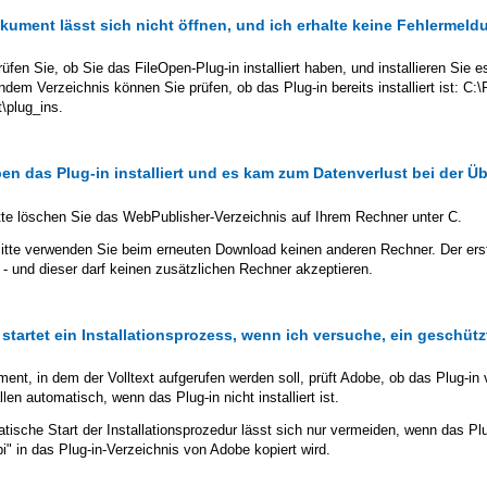
kument lässt sich nicht öffnen, und ich erhalte keine Fehlermel
rüfen Sie, ob Sie das FileOpen-Plug-in installiert haben, und installieren Sie e
ndem Verzeichnis können Sie prüfen, ob das Plug-in bereits installiert ist: 
\plug_ins.
ben das Plug-in installiert und es kam zum Datenverlust bei der 
tte löschen Sie das WebPublisher-Verzeichnis auf Ihrem Rechner unter C.
Bitte verwenden Sie beim erneuten Download keinen anderen Rechner. Der ers
- und dieser darf keinen zusätzlichen Rechner akzeptieren.
r startet ein Installationsprozess, wenn ich versuche, ein gesch
nt, in dem der Volltext aufgerufen werden soll, prüft Adobe, ob das Plug-in vo
len automatisch, wenn das Plug-in nicht installiert ist.
ische Start der Installationsprozedur lässt sich nur vermeiden, wenn das Plug-
pi" in das Plug-in-Verzeichnis von Adobe kopiert wird.