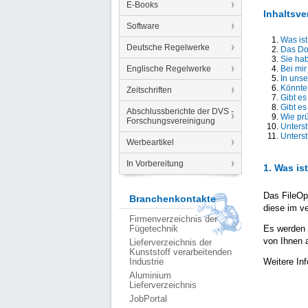
E-Books
Inhaltsve
Software
Was ist
Deutsche Regelwerke
Das Dok
Sie hab
Englische Regelwerke
Bei mir
In unse
Könnte 
Zeitschriften
Gibt es
Gibt es
Abschlussberichte der DVS -
Wie prü
Forschungsvereinigung
Unterst
Unterst
Werbeartikel
In Vorbereitung
1. Was is
Das FileOp
Branchenkontakte
diese im v
Firmenverzeichnis der
Es werden 
Fügetechnik
von Ihnen 
Lieferverzeichnis der
Kunststoff verarbeitenden
Weitere Inf
Industrie
Aluminium
Lieferverzeichnis
JobPortal