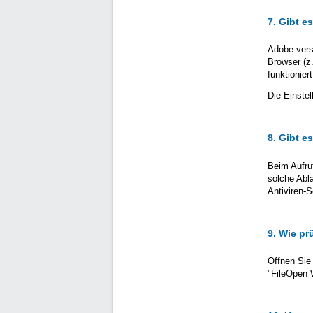
7. Gibt e
Adobe versu
Browser (z.
funktioniert
Die Einste
8. Gibt e
Beim Aufru
solche Abl
Antiviren-S
9. Wie pr
Öffnen Sie 
"FileOpen 