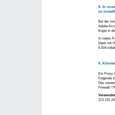
5. In uns
zu instal
Bei der Ins
Adobe Acro
Kopie in d
In vielen F
Datei mit 
6.0\Acrobat
6. Könnte
Ein Proxy-S
Folgende I
Das verwen
Firewall / 
Verwendet
213.131.24