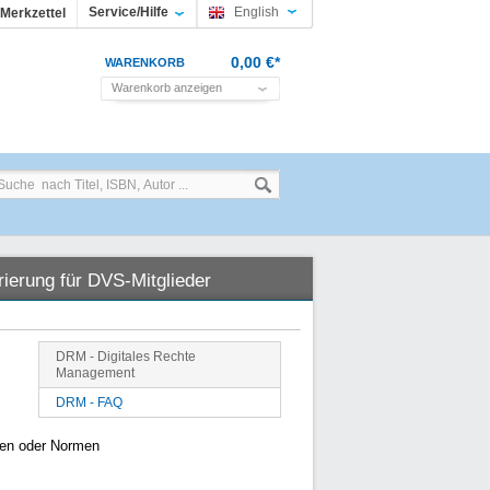
Service/Hilfe
English
Merkzettel
0,00 €*
WARENKORB
Warenkorb anzeigen
rierung für DVS-Mitglieder
DRM - Digitales Rechte
Management
DRM - FAQ
nen oder Normen