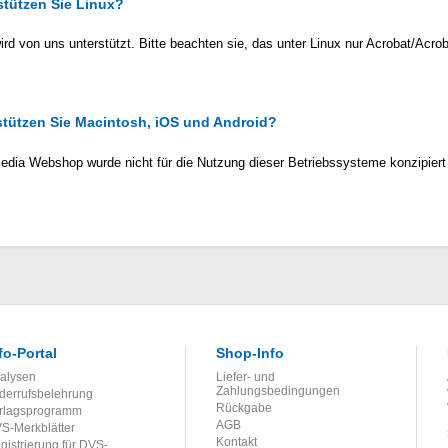
stützen Sie Linux?
ird von uns unterstützt. Bitte beachten sie, das unter Linux nur Acrobat/Acro
stützen Sie Macintosh, iOS und Android?
dia Webshop wurde nicht für die Nutzung dieser Betriebssysteme konzipiert 
fo-Portal
Shop-Info
alysen
Liefer- und
Zahlungsbedingungen
derrufsbelehrung
Rückgabe
rlagsprogramm
AGB
S-Merkblätter
Kontakt
gistrierung für DVS-