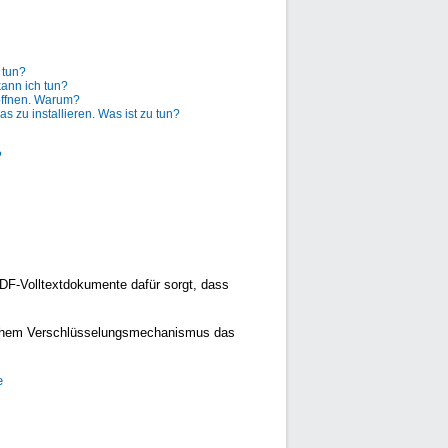
 tun?
kann ich tun?
 öffnen. Warum?
as zu installieren. Was ist zu tun?
?
PDF-Volltextdokumente dafür sorgt, dass
welchem Verschlüsselungsmechanismus das
e