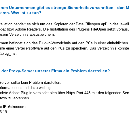
erem Unternehmen gibt es strenge Sicherheitsvorschriften - den Mit
lieren. Was ist zu tun?
tallation handelt es sich um das Kopieren der Datei "fileopen.api" in das jewe
bat bzw. Adobe Readers. Die Installation des Plug-ins FileOpen setzt voraus,
iesem Verzeichnis abzuspeichern.
irmen befindet sich das Plug-in-Verzeichnis auf den PCs in einer einheitlichen
Hilfe einer Verteilersoftware auf den PCs zu speichern. Das Verzeichnis könn
\plug_ins.
 der Proxy-Server unserer Firma ein Problem darstellen?
erver sollte kein Problem darstellen.
nformationen sind dazu wichtig:
dete Adobe Plug-in verbindet sich über Https-Port 443 mit den folgenden Serv
Proxy zu erkennen.
e IP-Adressen:
6.19