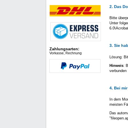
2. Das Do
Bitte überp
Unter folge
6.0\Acrobat
3. Sie ha
Zahlungsarten:
Vorkasse, Rechnung
Lösung: Bi
Hinweis
: 
verbunden 
4. Bei mi
In dem Mome
meisten Fäl
Das automat
"fileopen.a