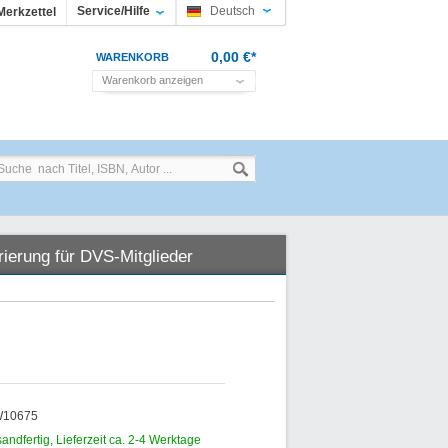
Service/Hilfe
Deutsch
Merkzettel
0,00 €*
WARENKORB
Warenkorb anzeigen
rierung für DVS-Mitglieder
SW10675
sandfertig, Lieferzeit ca. 2-4 Werktage