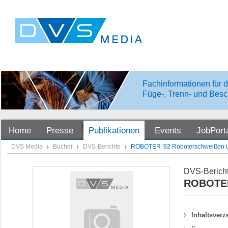
Fachinformationen für d
Füge-, Trenn- und Besc
Home
Presse
Publikationen
Events
JobPort
DVS Media
Bücher
DVS-Berichte
ROBOTER '92 Roboterschweißen 
DVS-Bericht
ROBOTER
Inhaltsverz