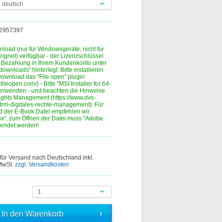
n deutsch
132957397
nload (nur für Windowsgeräte, nicht für
eignet) verfügbar - der Lizenzschlüssel
r Bezahlung in Ihrem Kundenkonto unter
ownloads" hinterlegt. Bitte installieren
ownload das "File open" plugin
.fileopen.com/) - Bitte "MSI Installer for 64-
verwenden - und beachten die Hinweise
ights Management (https://www.dvs-
drm-digitales-rechte-management). Für
 der E-Book Datei empfehlen wir
fox", zum Öffnen der Datei muss "Adobe
wendet werden!
 für Versand nach Deutschland inkl.
 MwSt.
zzgl. Versandkosten
1