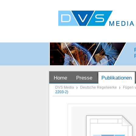
Home
Presse
Publikationen
DVS Media
Deutsche Regelwerke
Fügen v
2203-2)