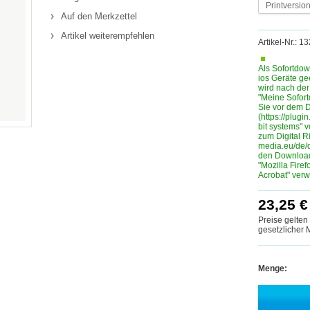
Printversio
Auf den Merkzettel
Artikel weiterempfehlen
Artikel-Nr.: 
Als Sofortdow
ios Geräte ge
wird nach de
"Meine Sofortd
Sie vor dem D
(https://plugin
bit systems" 
zum Digital R
media.eu/de/
den Download
"Mozilla Fire
Acrobat" ver
23,25 €
Preise gelten
gesetzlicher
Menge: