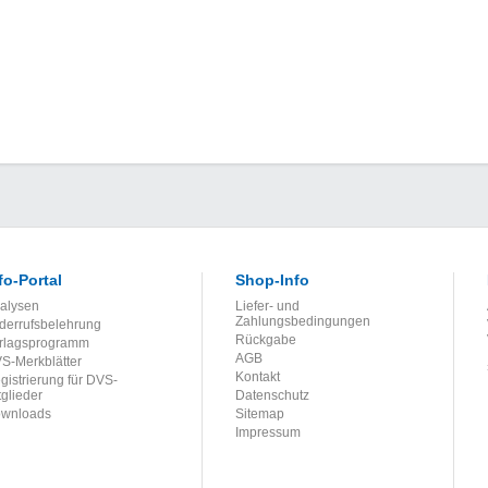
fo-Portal
Shop-Info
alysen
Liefer- und
Zahlungsbedingungen
derrufsbelehrung
Rückgabe
rlagsprogramm
AGB
S-Merkblätter
Kontakt
gistrierung für DVS-
tglieder
Datenschutz
wnloads
Sitemap
Impressum