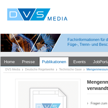
Fachinformationen für d
Füge-, Trenn- und Besc
Home
Presse
Publikationen
Events
JobPort
DVS Media
Deutsche Regelwerke
Technische Gase
Mengenmessung 
Mengenm
verwandt
Fragen zum 