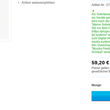
Artikel weiterempfehlen
Artikel-Nr.: 
Als Sofortdow
ios Geräte ge
wird nach de
"Meine Sofortd
Sie vor dem D
(https://plugin
bit systems" 
zum Digital R
media.eu/de/
den Download
"Mozilla Fire
Acrobat" ver
59,20 €
Preise gelten
gesetzlicher
Menge: