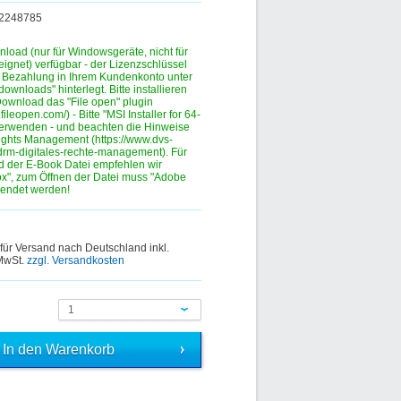
372248785
nload (nur für Windowsgeräte, nicht für
eignet) verfügbar - der Lizenzschlüssel
r Bezahlung in Ihrem Kundenkonto unter
ownloads" hinterlegt. Bitte installieren
ownload das "File open" plugin
.fileopen.com/) - Bitte "MSI Installer for 64-
verwenden - und beachten die Hinweise
ights Management (https://www.dvs-
drm-digitales-rechte-management). Für
 der E-Book Datei empfehlen wir
fox", zum Öffnen der Datei muss "Adobe
wendet werden!
 für Versand nach Deutschland inkl.
 MwSt.
zzgl. Versandkosten
1