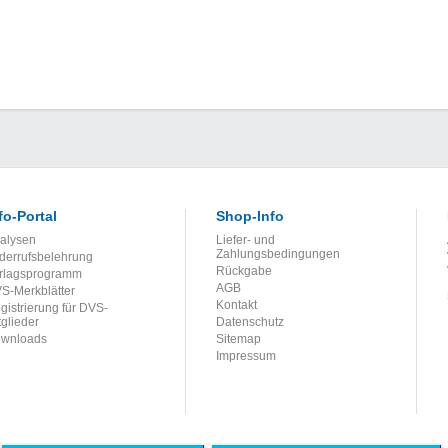
fo-Portal
Shop-Info
alysen
Liefer- und
Zahlungsbedingungen
derrufsbelehrung
Rückgabe
rlagsprogramm
AGB
S-Merkblätter
Kontakt
gistrierung für DVS-
tglieder
Datenschutz
wnloads
Sitemap
Impressum