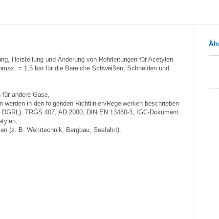
Ähn
nung, Herstellung und Änderung von Rohrleitungen für Acetylen
 pmax. = 1,5 bar für die Bereiche Schweißen, Schneiden und
n für andere Gase,
n werden in den folgenden Richtlinien/Regelwerken beschrieben
nie DGRL), TRGS 407, AD 2000, DIN EN 13480-3, IGC-Dokument
etylen,
en (z. B. Wehrtechnik, Bergbau, Seefahrt).