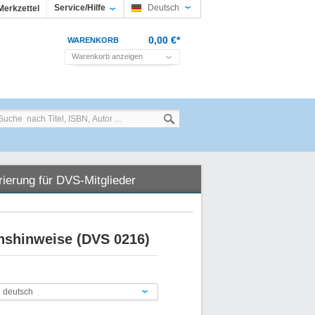
Service/Hilfe
Deutsch
Merkzettel
0,00 €*
WARENKORB
Warenkorb anzeigen
rierung für DVS-Mitglieder
ionshinweise (DVS 0216)
n deutsch