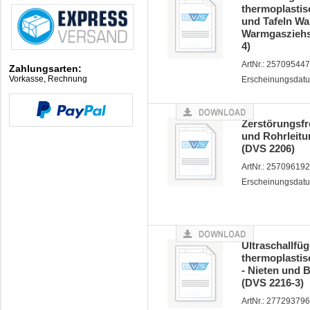
thermoplastis
und Tafeln Wa
Warmgasziehs
4)
ArtNr.: 257095447
Zahlungsarten:
Vorkasse, Rechnung
Erscheinungsdatu
Zerstörungsfr
und Rohrleitu
(DVS 2206)
ArtNr.: 25709619
Erscheinungsdatu
Ultraschallfü
thermoplastis
- Nieten und 
(DVS 2216-3)
ArtNr.: 27729379