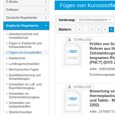
E-Books
Fügen von Kunststoff
Software
Deutsche Regelwerke
Erscheinungsdatum
Sortierung:
Englische Regelwerke
Blättern:
...
2
3
4
5
Arbeitssicherheit und
Umweltschutz
Fügen in Elektronik und
Prüfen von S
Feinwerktechnik
Rohren aus th
Fügen von Kunststoffen
Zeitstandzugv
langsames Ri
Klebtechnik
(FNCT) (DVS 2
Lichtbogenschweißen
ArtNr.: 258553099
Mechanisches Fügen
Erscheinungsdat
Qualitätssicherung von
Schweißungen
Schweißen im Luft- und
Raumfahrzeugbau
Bewertung vo
Schweißen im
thermoplastis
Schienenfahrzeugbau
und Tafeln - 
Schweißen von
2202)
Gußwerkstoffen
ArtNr.: 25709577
Strahlschweißen