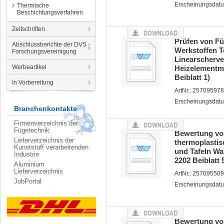
Erscheinungsdatu
Thermische
Beschichtungsverfahren
Zeitschriften
Prüfen von F
Abschlussberichte der DVS -
Werkstoffen T
Forschungsvereinigung
Linearscherve
Werbeartikel
Heizelementm
Beiblatt 1)
In Vorbereitung
ArtNr.: 257095978
Erscheinungsdatu
Branchenkontakte
Firmenverzeichnis der
Fügetechnik
Bewertung vo
Lieferverzeichnis der
thermoplastis
Kunststoff verarbeitenden
und Tafeln W
Industrie
2202 Beiblatt 
Aluminium
Lieferverzeichnis
ArtNr.: 257095509
JobPortal
Erscheinungsdatu
Bewertung vo