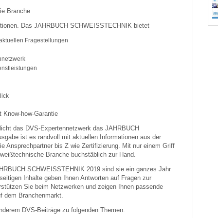
die Branche
ormationen. Das JAHRBUCH SCHWEISSTECHNIK bietet
aktuellen Fragestellungen
nnetzwerk
enstleistungen
lick
it Know-how-Garantie
entlicht das DVS-Expertennetzwerk das JAHRBUCH
be ist es randvoll mit aktuellen Informationen aus der
e Ansprechpartner bis Z wie Zertifizierung. Mit nur einem Griff
weißtechnische Branche buchstäblich zur Hand.
JAHRBUCH SCHWEISSTEHNIK 2019 sind sie ein ganzes Jahr
lseitigen Inhalte geben Ihnen Antworten auf Fragen zur
rstützen Sie beim Netzwerken und zeigen Ihnen passende
uf dem Branchenmarkt.
 anderem DVS-Beiträge zu folgenden Themen: