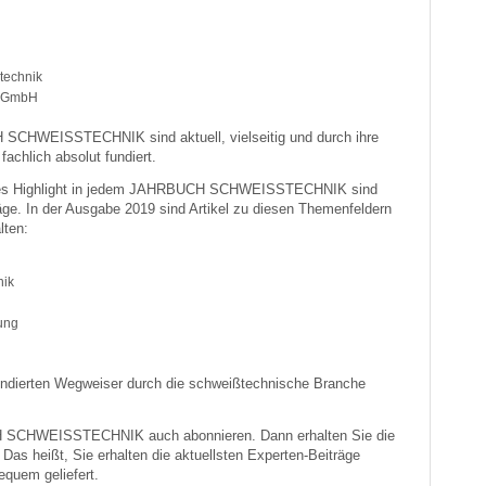
technik
a GmbH
 SCHWEISSTECHNIK sind aktuell, vielseitig und durch ihre
chlich absolut fundiert.
eres Highlight in jedem JAHRBUCH SCHWEISSTECHNIK sind
äge. In der Ausgabe 2019 sind Artikel zu diesen Themenfeldern
lten:
nik
ung
undierten Wegweiser durch die schweißtechnische Branche
 SCHWEISSTECHNIK auch abonnieren. Dann erhalten Sie die
as heißt, Sie erhalten die aktuellsten Experten-Beiträge
equem geliefert.