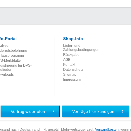
fo-Portal
Shop-Info
alysen
Liefer- und
Zahlungsbedingungen
derrufsbelehrung
Rückgabe
rlagsprogramm
AGB
S-Merkblätter
Kontakt
gistrierung für DVS-
tglieder
Datenschutz
wnloads
Sitemap
Impressum
Vertrag widerrufen
Verträge hier kündigen
 Versand nach Deutschland inkl. gesetzl. Mehrwertsteuer zzgl.
Versandkosten
, wenn 