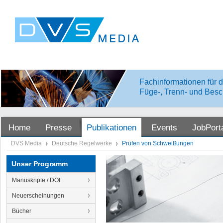
Fachinformationen für d
Füge-, Trenn- und Besc
Home
Presse
Publikationen
Events
JobPort
DVS Media
Deutsche Regelwerke
Prüfen von Schweißungen
Unser Programm
Manuskripte / DOI
Neuerscheinungen
Bücher