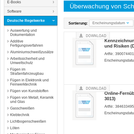
E-Books
Überwachung von Sch
Software
Deutsche Regelwerke
Erscheinungsdatum
Sortierung:
Auswertung und
Dokumentation
Kennzeichnun
Additive
Fertigungsverfahren
und Risiken (
Aluminiumschweißzusätze
ArtNr.: 39007440
Arbeitssicherheit und
Erscheinungsdatu
Umweltschutz
Fügen im
Straßenfahrzeugbau
Fügen in Elektronik und
Feinwerktechnik
Fügen von Kunststoffen
Online-Fernü
Fügen von Metall, Keramik
3013)
und Glas
ArtNr.: 38463349
Gasschweißen
Erscheinungsdat
Klebtechnik
Lichtbogenschweißen
Löten