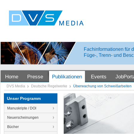
Fachinformationen für d
Füge-, Trenn- und Besc
Home
Presse
Publikationen
Events
JobPort
DVS Media
Deutsche Regelwerke
Überwachung von Schweißarbeiten
Unser Programm
Manuskripte / DOI
Neuerscheinungen
Bücher