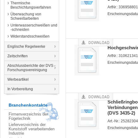
Thermische
ArtNr.: 33695880
Beschichtungsverfahren
Erscheinungsdatu
Überwachung von
Schweißarbeiten
Unterwasserschweißen und
-schneiden
Widerstandsschweißen
Englische Regelwerke
Hochgeschwin
ArtNr.: 31062134
Zeitschriften
Erscheinungsdatu
Abschlussberichte der DVS -
Forschungsvereinigung
Werbeartikel
In Vorbereitung
Schließringb
Branchenkontakte
Verbindungen 
(DVS 3435-2)
Firmenverzeichnis der
Fügetechnik
Art.-Nr.: 2528230
Lieferverzeichnis der
Erscheinungsdatu
Kunststoff verarbeitenden
Industrie