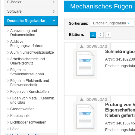
E-Books
Mechanisches Fügen
Software
Deutsche Regelwerke
Erscheinungsdatum
Sortierung:
Auswertung und
Blättern:
Dokumentation
1
2
Additive
Fertigungsverfahren
Schließringb
Aluminiumschweißzusätze
Arbeitssicherheit und
ArtNr.: 34510223
Umweltschutz
Erscheinungsdatu
Fügen im
Straßenfahrzeugbau
Fügen in Elektronik und
Feinwerktechnik
Fügen von Kunststoffen
Fügen von Metall, Keramik
und Glas
Prüfung von V
Gasschweißen
Eigenschaften
Kleben gefert
Klebtechnik
Lichtbogenschweißen
ArtNr.: 34015374
Löten
Erscheinungsdatu