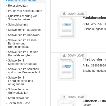
Mechanisches Fügen
Reibschweißen
Prüfen von Schweißungen
Qualitätssicherung von
Funktionselem
Schweißarbeiten
ArtNr.: 34015373
Schneidtechnik
Erscheinungsdatu
Schweißen im Bauwesen
Schweißen im Handwerk
Schweißen im Kessel-,
Behälter- und
Rohrleitungsbau
Schweißen im Luft- und
Raumfahrzeugbau
Fließlochfor
Schweißen im
Schienenfahrzeugbau
ArtNr.: 33809499
Schweißen im Schiffbau
Erscheinungsdatu
und in der Meerestechnik
Schweißen in
Energietechnik und
Anlagenbau
Schweißen von
Gußwerkstoffen
Strahlschweißen
Clinchen - Übe
Technische Gase
3420)