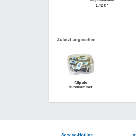
1,42 € *
Zuletzt angesehen
Clip als
Büroklammer
Service-Hotline
In