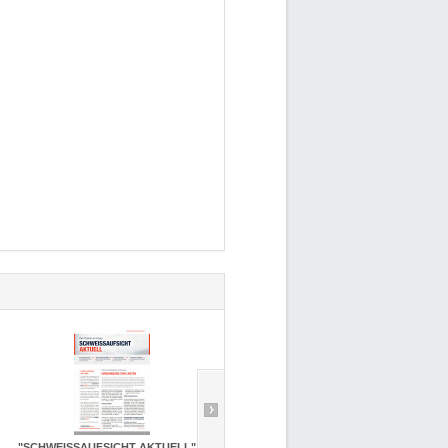
"SCHWEISSAUFSICHT AKTUELL"...
Probeheft "DER SCHWEISSER"