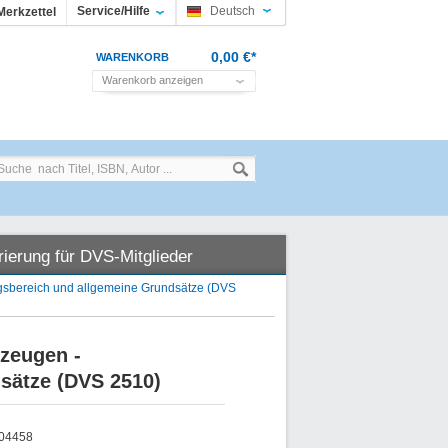
Service/Hilfe
Deutsch
Merkzettel
0,00 €*
WARENKORB
Warenkorb anzeigen
rierung für DVS-Mitglieder
gsbereich und allgemeine Grundsätze (DVS
zeugen -
sätze (DVS 2510)
1204458