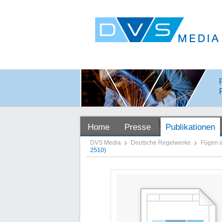
Home
Presse
Publikationen
DVS Media
Deutsche Regelwerke
Fügen 
2510)