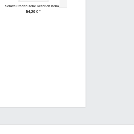
Schweißtechnische Kriterien beim...
Laserstrahl-Mikroschweißen (DVS...
54,20 € *
54,20 € *