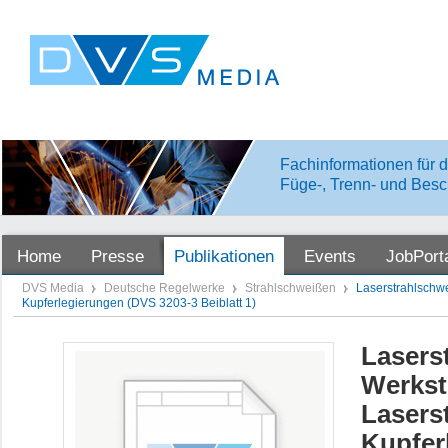
Fachinformationen für d
Füge-, Trenn- und Besc
Home
Presse
Publikationen
Events
JobPort
DVS Media
Deutsche Regelwerke
Strahlschweißen
Laserstrahlschw
Kupferlegierungen (DVS 3203-3 Beiblatt 1)
Lasers
Werkst
Lasers
Kupfer