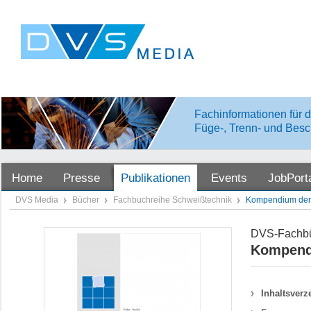
Fachinformationen für d
Füge-, Trenn- und Besc
Home
Presse
Publikationen
Events
JobPort
DVS Media
Bücher
Fachbuchreihe Schweißtechnik
Kompendium der 
DVS-Fachbü
Kompendi
Inhaltsverz