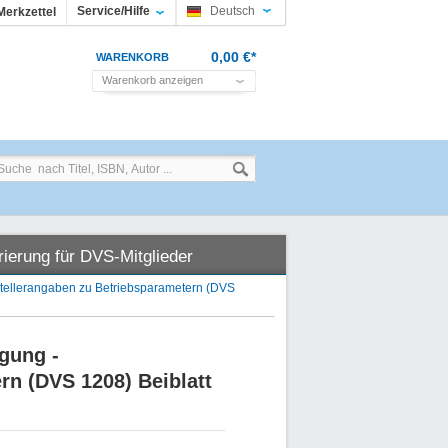
Service/Hilfe
Deutsch
Merkzettel
0,00 €*
WARENKORB
Warenkorb anzeigen
rierung für DVS-Mitglieder
tellerangaben zu Betriebsparametern (DVS
gung -
rn (DVS 1208) Beiblatt