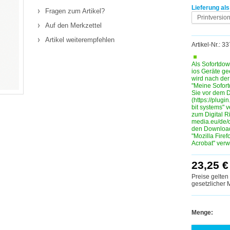
Lieferung als
Fragen zum Artikel?
Printversio
Auf den Merkzettel
Artikel weiterempfehlen
Artikel-Nr.: 
Als Sofortdow
ios Geräte ge
wird nach de
"Meine Sofortd
Sie vor dem D
(https://plugin
bit systems" 
zum Digital R
media.eu/de/
den Download
"Mozilla Fire
Acrobat" ver
23,25 €
Preise gelten
gesetzlicher
Menge: