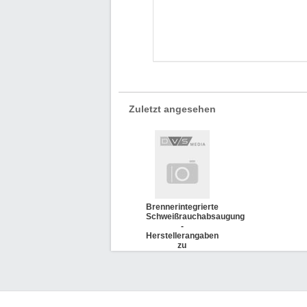
Zuletzt angesehen
Brennerintegrierte
Schweißrauchabsaugung
-
Herstellerangaben
zu
Betriebsparametern
(DVS 1208)
Beiblatt 1