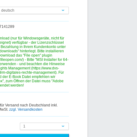
n deutsch
337141289
nload (nur für Windowsgeräte, nicht für
eignet) verfügbar - der Lizenzschlüssel
r Bezahlung in Ihrem Kundenkonto unter
ownloads" hinterlegt. Bitte installieren
ownload das "File open" plugin
.fileopen.com/) - Bitte "MSI Installer for 64-
verwenden - und beachten die Hinweise
ights Management (https://www.dvs-
drm-digitales-rechte-management). Für
 der E-Book Datei empfehlen wir
fox", zum Öffnen der Datei muss "Adobe
wendet werden!
 für Versand nach Deutschland inkl.
 MwSt.
zzgl. Versandkosten
1