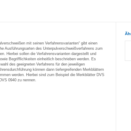
Ähn
verschweißen mit seinen Verfahrensvarianten“ gibt einen
iche Ausführungsarten des Unterpulverschweißverfahrens zum
. Hierbei sollen die Verfahrensvarianten dargestellt und
wie Begrifflichkeiten einheitlich beschrieben werden. Es
ahl des geeigneten Verfahrens für den jeweiligen
ahrensdurchführung können dann tiefergreifenden Merkblättern
ommen werden. Hierbei sind zum Beispiel die Merkblätter DVS
DVS 0940 zu nennen.