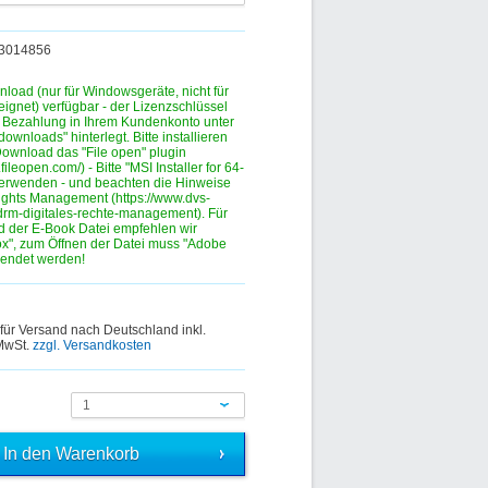
383014856
nload (nur für Windowsgeräte, nicht für
eignet) verfügbar - der Lizenzschlüssel
r Bezahlung in Ihrem Kundenkonto unter
ownloads" hinterlegt. Bitte installieren
ownload das "File open" plugin
.fileopen.com/) - Bitte "MSI Installer for 64-
verwenden - und beachten die Hinweise
ights Management (https://www.dvs-
drm-digitales-rechte-management). Für
 der E-Book Datei empfehlen wir
fox", zum Öffnen der Datei muss "Adobe
wendet werden!
 für Versand nach Deutschland inkl.
 MwSt.
zzgl. Versandkosten
1