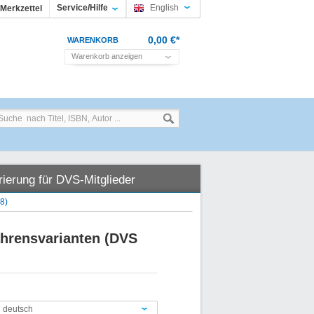
Service/Hilfe
English
Merkzettel
0,00 €*
WARENKORB
Warenkorb anzeigen
rierung für DVS-Mitglieder
8)
ahrensvarianten (DVS
n deutsch