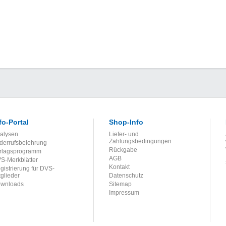
fo-Portal
Shop-Info
alysen
Liefer- und
Zahlungsbedingungen
derrufsbelehrung
Rückgabe
rlagsprogramm
AGB
S-Merkblätter
Kontakt
gistrierung für DVS-
tglieder
Datenschutz
wnloads
Sitemap
Impressum