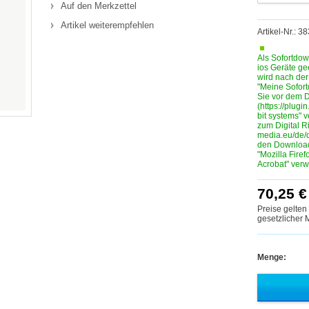
Auf den Merkzettel
Artikel weiterempfehlen
Artikel-Nr.: 
Als Sofortdow
ios Geräte ge
wird nach de
"Meine Sofortd
Sie vor dem D
(https://plugin
bit systems" 
zum Digital R
media.eu/de/
den Download
"Mozilla Fire
Acrobat" ver
70,25 €
Preise gelten
gesetzlicher
Menge: