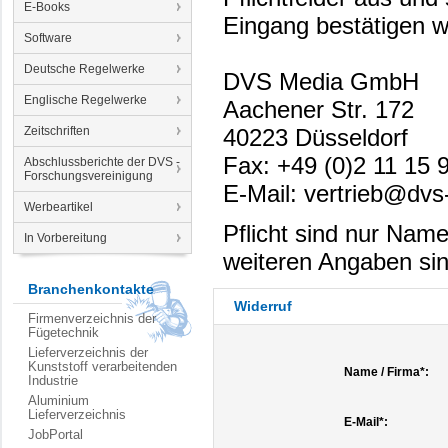
E-Books
Eingang bestätigen w
Software
Deutsche Regelwerke
DVS Media GmbH
Englische Regelwerke
Aachener Str. 172
Zeitschriften
40223 Düsseldorf
Fax: +49 (0)2 11 15 
Abschlussberichte der DVS -
Forschungsvereinigung
E-Mail: vertrieb@dvs
Werbeartikel
Pflicht sind nur Nam
In Vorbereitung
weiteren Angaben sind 
Branchenkontakte
Widerruf
Firmenverzeichnis der
Fügetechnik
Lieferverzeichnis der
Kunststoff verarbeitenden
Name / Firma*:
Industrie
Aluminium
Lieferverzeichnis
E-Mail*:
JobPortal