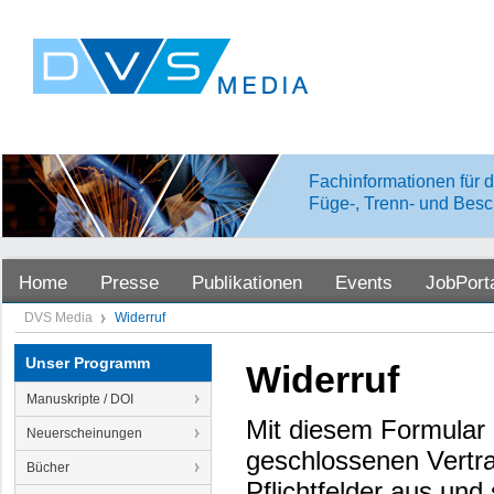
Fachinformationen für d
Füge-, Trenn- und Besc
Home
Presse
Publikationen
Events
JobPort
DVS Media
Widerruf
Unser Programm
Widerruf
Manuskripte / DOI
Mit diesem Formular 
Neuerscheinungen
geschlossenen Vertra
Bücher
Pflichtfelder aus un