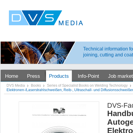
Technical information fo
joining, cutting and coa
Home
Press
Products
Info-Point
Job market
DVS Media
Books
Series of Specialist Books on Welding Technology
Elektronen-/Laserstrahlschweißen, Reib-, Ultraschall- und Diffusionsschweiße
DVS-Fac
Handbu
Autoge
Elektr