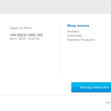
Schneiden,
Elektronen-/Laserstrahlschweißen,
Reib-, Ultraschall-
und
Diffusionsschweißen
Shop service
Support by Phone:
Analytics
+49 (0)211 1591 162
Soldamatic
Mo-Fr: 08:00 - 16:00 Uhr
Publisher Programm
Vertrag widerrufen
All