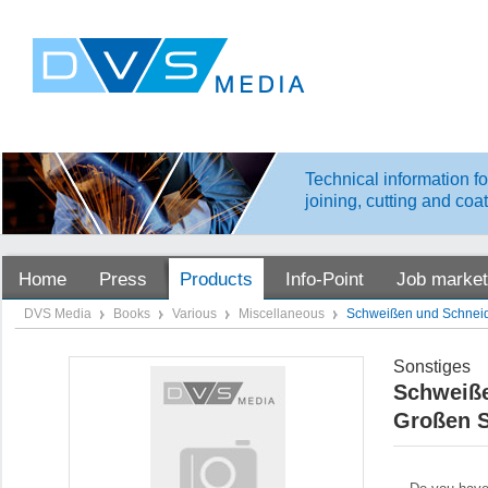
Technical information fo
joining, cutting and coa
Home
Press
Products
Info-Point
Job market
DVS Media
Books
Various
Miscellaneous
Schweißen und Schneid
Sonstiges
Schweiße
Großen S