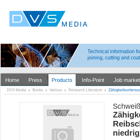
Technical information fo
joining, cutting and coa
Home
Press
Products
Info-Point
Job market
DVS Media
Books
Various
Research Literature
Zähigkeitsuntersu
Schweiß
Zähigk
Reibsc
niedrig