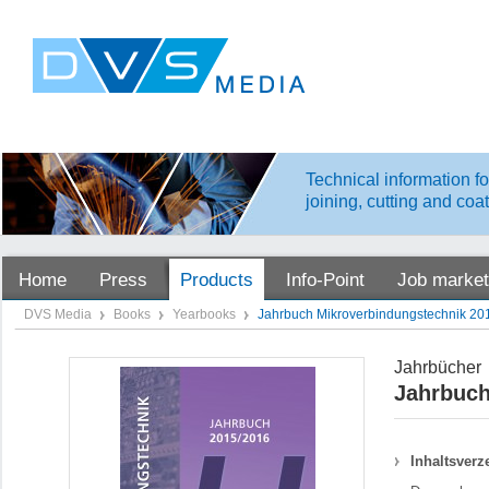
Technical information fo
joining, cutting and coa
Home
Press
Products
Info-Point
Job market
DVS Media
Books
Yearbooks
Jahrbuch Mikroverbindungstechnik 20
Jahrbücher
Jahrbuch
Inhaltsverz