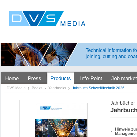
Technical information fo
joining, cutting and coa
Home
Press
Products
Info-Point
Job market
DVS Media
Books
Yearbooks
Jahrbuch Schweißtechnik 2026
Jahrbücher
Jahrbuch
Hinweis zum
Managemen