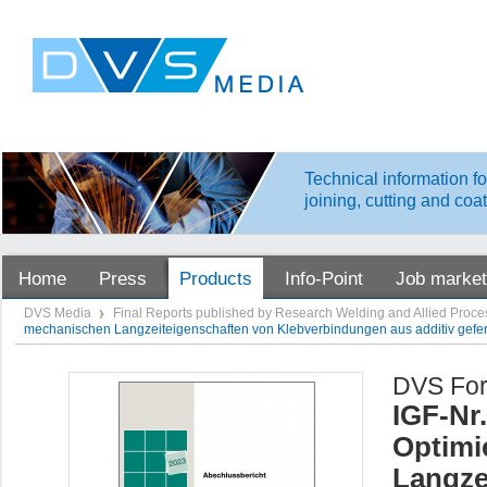
Technical information fo
joining, cutting and coa
Home
Press
Products
Info-Point
Job market
DVS Media
Final Reports published by Research Welding and Allied Proc
mechanischen Langzeiteigenschaften von Klebverbindungen aus additiv gefert
DVS For
IGF-Nr
Optimi
Langze