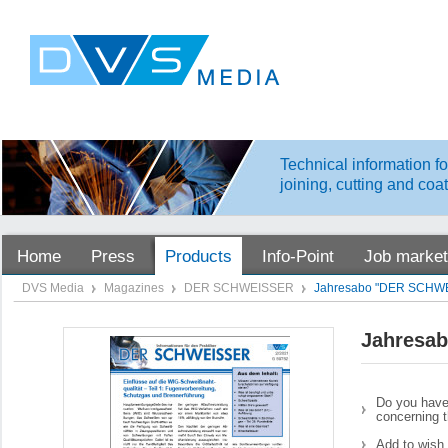
Technical information fo
joining, cutting and coa
Home
Press
Products
Info-Point
Job market
DVS Media
Magazines
DER SCHWEISSER
Jahresabo "DER SCHWE
Jahresa
Do you have
concerning t
Add to wish 