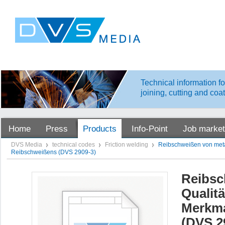
Technical information fo
joining, cutting and coa
Home
Press
Products
Info-Point
Job market
DVS Media
technical codes
Friction welding
Reibschweißen von meta
Reibschweißens (DVS 2909-3)
Reibsc
Qualit
Merkma
(DVS 2