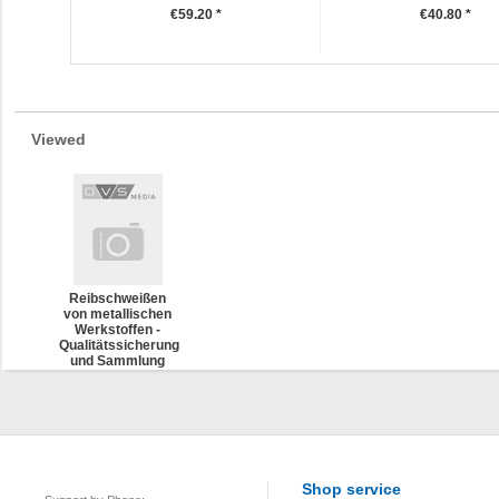
€59.20 *
€40.80 *
Viewed
Reibschweißen
von metallischen
Werkstoffen -
Qualitätssicherung
und Sammlung
von Merkmalen
aus der Praxis
des
Reibschweißens
(DVS 2909-3)
Shop service